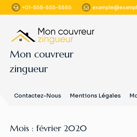
S
+01-555-555-5555
example@exampl
k
i
p
t
o
c
Mon couvreur
o
n
zingueur
t
e
n
t
Contactez-Nous
Mentions Légales
Mo
Mois :
février 2020