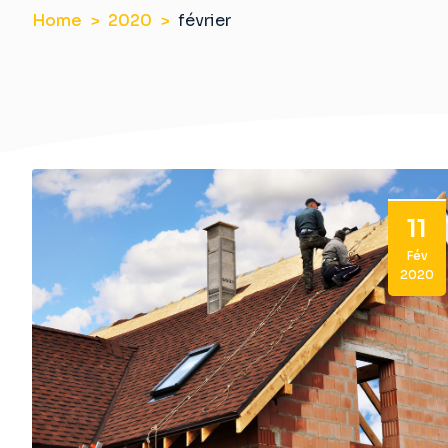
Home
2020
février
11
Fév
2020