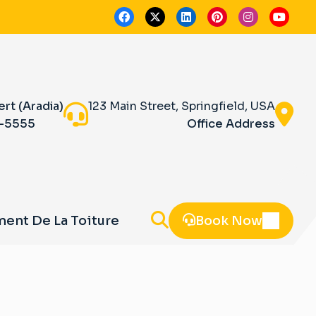
ert (Aradia)
123 Main Street, Springfield, USA
5-5555
Office Address
ment De La Toiture
Book Now