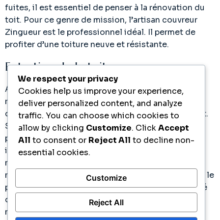
fuites, il est essentiel de penser à la rénovation du
toit. Pour ce genre de mission, l’artisan couvreur
Zingueur est le professionnel idéal. Il permet de
profiter d’une toiture neuve et résistante.
Entretien de la toiture
We respect your privacy
Avec le temps qui passe, les tuiles sont souvent
Cookies help us improve your experience,
recouvertes d’une mousse désagréable. Ce type
deliver personalized content, and analyze
d’élément gêneur entraine une dégradation du toit.
traffic. You can choose which cookies to
Si bien que l’entretien de la toiture par un
allow by clicking
Customize
. Click
Accept
professionnel est recommandé. Parmi les
All
to consent or
Reject All
to decline non-
intervenants au choix, le couvreur Zingueur est le
essential cookies.
meilleur. Il possède un certain savoir-faire et de
nombreuses compétences techniques pour traiter le
Customize
problème. De plus, le couvreur Zingueur est équipé
des différents appareils professionnels pour
Reject All
nettoyer et hydrofuger.