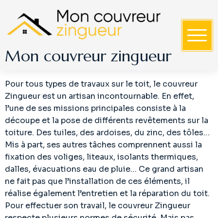
S
k
i
p
Mon couvreur zingueur
t
o
c
Pour tous types de travaux sur le toit, le couvreur
o
Zingueur est un artisan incontournable. En effet,
n
l’une de ses missions principales consiste à la
t
découpe et la pose de différents revêtements sur la
e
toiture. Des tuiles, des ardoises, du zinc, des tôles…
n
Mis à part, ses autres tâches comprennent aussi la
t
fixation des voliges, liteaux, isolants thermiques,
dalles, évacuations eau de pluie… Ce grand artisan
ne fait pas que l’installation de ces éléments, il
réalise également l’entretien et la réparation du toit.
Pour effectuer son travail, le couvreur Zingueur
respecte plusieurs normes de sécurité. Mais pas