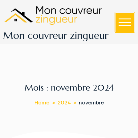
S
k
i
p
Mon couvreur zingueur
t
o
c
o
n
t
e
Mois :
novembre 2024
n
t
Home
2024
novembre